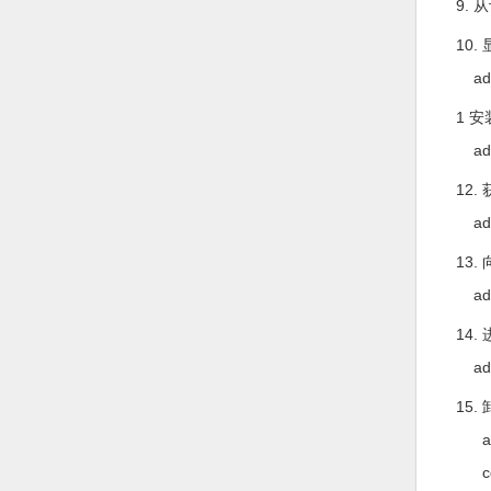
9. 从设备中
10. 
adb d
1 安
adb ins
12. 
adb pul
13. 
adb pu
14. 进
adb s
15. 卸
adb 
cd da