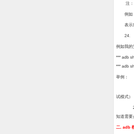
注：如果
例如：adb 
表示对13
24. 能
例如我的安装
*** adb
*** adb s
举例：
1、打开
试模式）
2、 若手
知道需要
二. ad