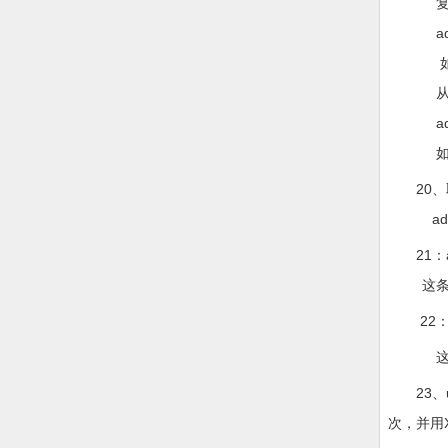
复制一
adb pus
如：adb 
从设备
adb pul
如：adb p
20、取
adb d
21：adb 
这条命令
22：adb 
这条命令
23、uiau
次，并用