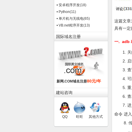
• 安卓程序开发
(18)
• Python
(11)
• 单片机与无线电
(65)
这篇文章
• VB.net程序开发
(13)
具有一定
国际域名注册
一. ad
1. 关闭a
2. 启动a
3. 查询
4. 可
80元/年
新网.COM域名注册
5. 重启设
建站咨询
6. 查看日
7. 进入l
命令 进入 
QQ
旺旺
其他方式
8. 传入