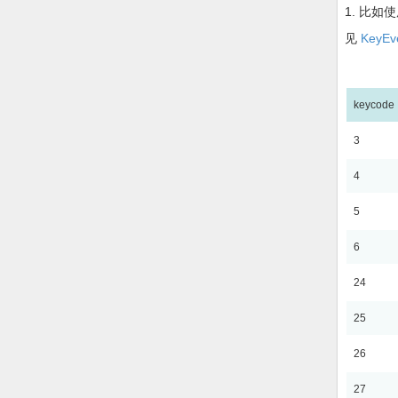
1. 比如使
见
KeyEv
keycode
3
4
5
6
24
25
26
27