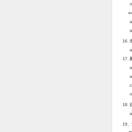
rm 1
exi
adb un
adb ins
16. 
adb 
17. 
adb 
adb 
cd sy
rm 1
18. 
adb 
19、