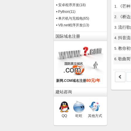
• 安卓程序开发
(18)
《芒种
1.
• Python
(11)
《桥边
2.
• 单片机与无线电
(65)
• VB.net程序开发
(13)
流行歌
3.
国际域名注册
抖音流
4.
教你初
5.
歌曲简
6.
80元/年
新网.COM域名注册
建站咨询
QQ
旺旺
其他方式